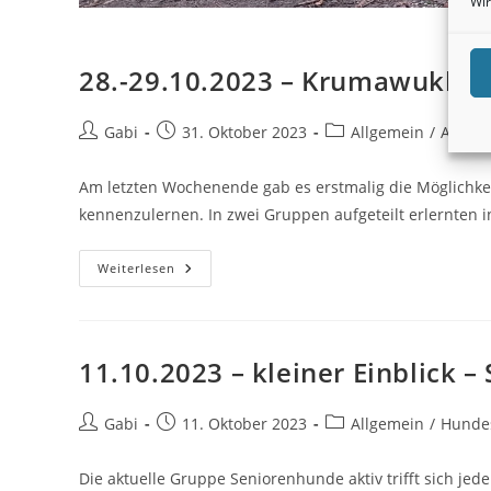
Wir
28.-29.10.2023 – Krumawukl®-
Beitrags-
Beitrag
Beitrags-
Gabi
31. Oktober 2023
Allgemein
/
Ausbi
Autor:
veröffentlicht:
Kategorie:
Am letzten Wochenende gab es erstmalig die Möglichk
kennenzulernen. In zwei Gruppen aufgeteilt erlernten
28.-29.10.2023
Weiterlesen
–
Krumawukl®-
Fährten
11.10.2023 – kleiner Einblick 
Beitrags-
Beitrag
Beitrags-
Gabi
11. Oktober 2023
Allgemein
/
Hunde
Autor:
veröffentlicht:
Kategorie:
Die aktuelle Gruppe Seniorenhunde aktiv trifft sich j