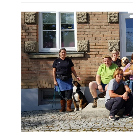
Prüfung
–
DZKB
E.
V.
Bayern
Hundeführererschein