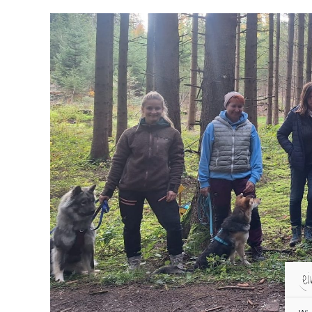
DZKB
Bayern
Hundeführerschein