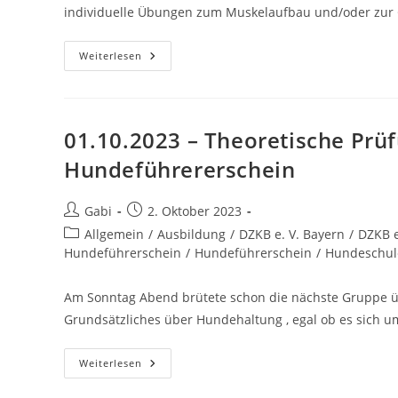
individuelle Übungen zum Muskelaufbau und/oder zur 
11.10.2023
Weiterlesen
–
Kleiner
Einblick
–
Seniorenhunde
Aktiv
01.10.2023 – Theoretische Prüf
Hundeführererschein
Beitrags-
Beitrag
Gabi
2. Oktober 2023
Autor:
veröffentlicht:
Beitrags-
Allgemein
/
Ausbildung
/
DZKB e. V. Bayern
/
DZKB e
Kategorie:
Hundeführerschein
/
Hundeführerschein
/
Hundeschul
Am Sonntag Abend brütete schon die nächste Gruppe ü
Grundsätzliches über Hundehaltung , egal ob es sich u
01.10.2023
Weiterlesen
–
Theoretische