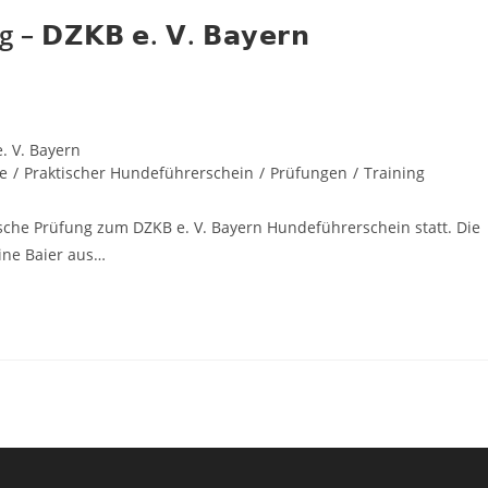
𝗭𝗞𝗕 𝗲. 𝗩. 𝗕𝗮𝘆𝗲𝗿𝗻
. V. Bayern
e
/
Praktischer Hundeführerschein
/
Prüfungen
/
Training
sche Prüfung zum DZKB e. V. Bayern Hundeführerschein statt. Die
tine Baier aus…