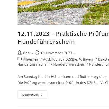
12.11.2023 – Praktische Prüf
Hundeführerschein
Beitrags-
Beitrag
Gabi
13. November 2023
Autor:
veröffentlicht:
Beitrags-
Allgemein
/
Ausbildung
/
DZKB e. V. Bayern
/
DZKB e
Kategorie:
Hundeführerschein
/
Hundeführerschein
/
Hundeschul
Am Sonntag fand in Hohenthann und Rottenburg die pra
Die Prüfung wurde von einer Prüferin des DZKB e. V., Ch
12.11.2023
Weiterlesen
–
Praktische
Prüfung
Zum