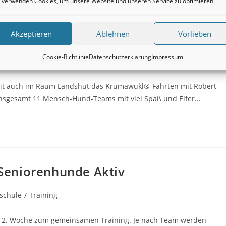
 verwenden Cookies, um unsere Website und unseren Service zu optimieren.
Fährten
Fährten
Akzeptieren
Ablehnen
Vorlieben
Cookie-Richtlinie
Datenschutzerklärung
Impressum
ldung
/
Hundeschule
/
Training
eit auch im Raum Landshut das Krumawukl®-Fährten mit Robert
 insgesamt 11 Mensch-Hund-Teams mit viel Spaß und Eifer…
– Seniorenhunde Aktiv
schule
/
Training
ede 2. Woche zum gemeinsamen Training. Je nach Team werden