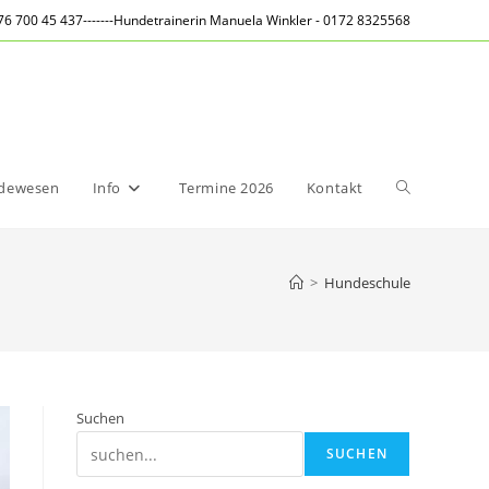
6 700 45 437-------Hundetrainerin Manuela Winkler - 0172 8325568
Website-
ndewesen
Info
Termine 2026
Kontakt
Suche
>
Hundeschule
umschalten
Suchen
SUCHEN