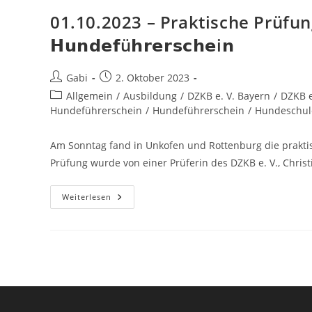
01.10.2023 – Praktische Prüfung – 
𝗛𝘂𝗻𝗱𝗲𝗳ü𝗵𝗿𝗲𝗿𝘀𝗰𝗵𝗲i𝗻
Beitrags-
Beitrag
Gabi
2. Oktober 2023
Autor:
veröffentlicht:
Beitrags-
Allgemein
/
Ausbildung
/
DZKB e. V. Bayern
/
DZKB e
Kategorie:
Hundeführerschein
/
Hundeführerschein
/
Hundeschul
Am Sonntag fand in Unkofen und Rottenburg die prakti
Prüfung wurde von einer Prüferin des DZKB e. V., Chris
01.10.2023
Weiterlesen
–
Praktische
Prüfung
–
𝗗𝗭𝗞𝗕
𝗲.
𝗩.
𝗕𝗮𝘆𝗲𝗿𝗻
𝗛𝘂𝗻𝗱𝗲𝗳ü𝗵𝗿𝗲𝗿𝘀𝗰𝗵𝗲i𝗻