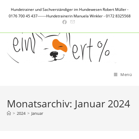
Zum
Hundetrainer und Sachverständiger im Hundewesen Robert Müller -
Inhalt
0176 700 45 437-------Hundetrainerin Manuela Winkler - 0172 8325568
springen
Menü
Monatsarchiv: Januar 2024
>
2024
>
Januar