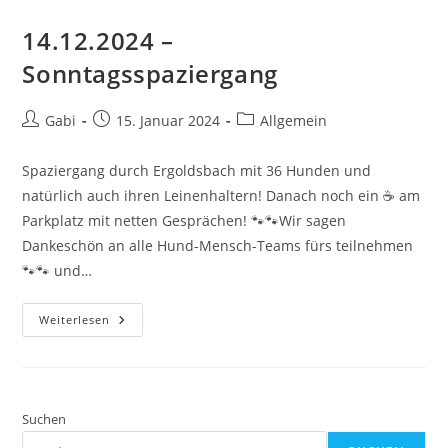
14.12.2024 –
Sonntagsspaziergang
Beitrags-
Beitrag
Beitrags-
Gabi
15. Januar 2024
Allgemein
Autor:
veröffentlicht:
Kategorie:
Spaziergang durch Ergoldsbach mit 36 Hunden und
natürlich auch ihren Leinenhaltern! Danach noch ein ☕️ am
Parkplatz mit netten Gesprächen! 🐾🐾Wir sagen
Dankeschön an alle Hund-Mensch-Teams fürs teilnehmen
🐾🐾 und…
14.12.2024
Weiterlesen
–
Sonntagsspaziergang
Suchen