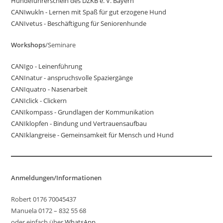
Hundeführerschein des DZKB e. V. Bayern
CANIwukln - Lernen mit Spaß für gut erzogene Hund
CANIvetus - Beschäftigung für Seniorenhunde
Workshops
/Seminare
CANIgo - Leinenführung
CANInatur - anspruchsvolle Spaziergänge
CANIquatro - Nasenarbeit
CANIclick - Clickern
CANIkompass - Grundlagen der Kommunikation
CANIklopfen - Bindung und Vertrauensaufbau
CANIklangreise - Gemeinsamkeit für Mensch und Hund
Anmeldungen/Informationen
Robert 0176 70045437
Manuela 0172 – 832 55 68
oder einfach über
WhatsApp