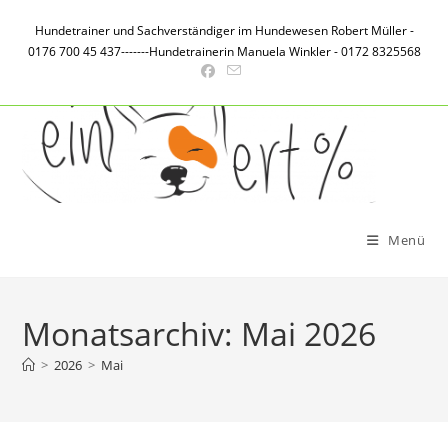
Zum
Hundetrainer und Sachverständiger im Hundewesen Robert Müller -
Inhalt
0176 700 45 437-------Hundetrainerin Manuela Winkler - 0172 8325568
springen
Menü
Monatsarchiv: Mai 2026
>
2026
>
Mai