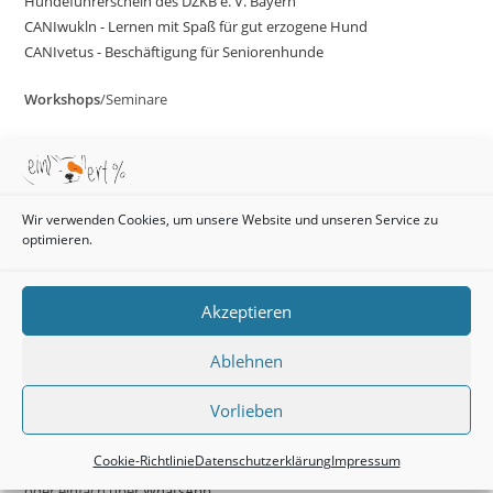
Hundeführerschein des DZKB e. V. Bayern
CANIwukln - Lernen mit Spaß für gut erzogene Hund
CANIvetus - Beschäftigung für Seniorenhunde
Workshops
/Seminare
CANIgo - Leinenführung
CANInatur - anspruchsvolle Spaziergänge
CANIquatro - Nasenarbeit
Wir verwenden Cookies, um unsere Website und unseren Service zu
CANIclick - Clickern
optimieren.
CANIkompass - Grundlagen der Kommunikation
CANIklopfen - Bindung und Vertrauensaufbau
CANIklangreise - Gemeinsamkeit für Mensch und Hund
Akzeptieren
Ablehnen
Anmeldungen/Informationen
Vorlieben
Robert 0176 70045437
Cookie-Richtlinie
Datenschutzerklärung
Impressum
Manuela 0172 – 832 55 68
oder einfach über
WhatsApp