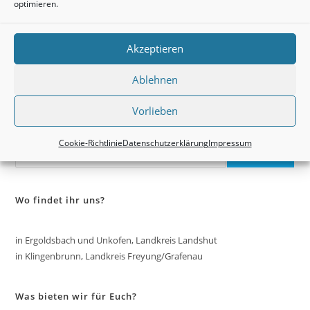
optimieren.
Akzeptieren
01.10.2023 – Praktische Prüfung – 𝗗𝗭𝗞𝗕 𝗲. 𝗩.
𝗕𝗮𝘆𝗲𝗿𝗻 𝗛𝘂𝗻𝗱𝗲𝗳ü𝗵𝗿𝗲𝗿𝘀𝗰𝗵𝗲i𝗻
Ablehnen
2. Oktober 2023
Vorlieben
Suchen
Cookie-Richtlinie
Datenschutzerklärung
Impressum
SUCHEN
Wo findet ihr uns?
in Ergoldsbach und Unkofen, Landkreis Landshut
in Klingenbrunn, Landkreis Freyung/Grafenau
Was bieten wir für Euch?