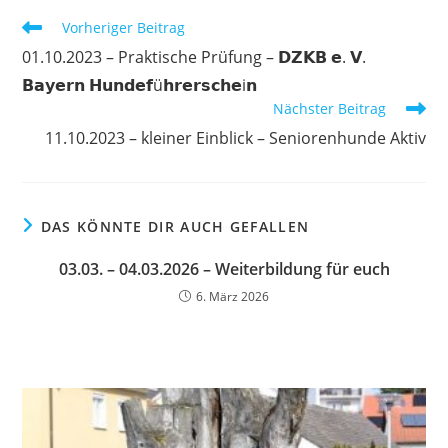
Weitere
Vorheriger Beitrag
Artikel
01.10.2023 – Praktische Prüfung – 𝗗𝗭𝗞𝗕 𝗲. 𝗩.
ansehen
𝗕𝗮𝘆𝗲𝗿𝗻 𝗛𝘂𝗻𝗱𝗲𝗳ü𝗵𝗿𝗲𝗿𝘀𝗰𝗵𝗲i𝗻
Nächster Beitrag
11.10.2023 – kleiner Einblick – Seniorenhunde Aktiv
DAS KÖNNTE DIR AUCH GEFALLEN
03.03. – 04.03.2026 – Weiterbildung für euch
6. März 2026