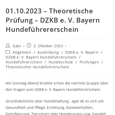
01.10.2023 – Theoretische
Prüfung – DZKB e. V. Bayern
Hundeführererschein
Beitrags-
Beitrag
Gabi
2. Oktober 2023
Autor:
veröffentlicht:
Beitrags-
Allgemein
/
Ausbildung
/
DZKB e. V. Bayern
/
Kategorie:
DZKB e. V. Bayern Hundeführerschein
/
Hundeführerschein
/
Hundeschule
/
Prüfungen
/
Theoretischer Hundeführerschein
Am Sonntag Abend brütete schon die nächste Gruppe über
den Fragen zum DZKB e. V. Bayern Hundeführerschein.
Grundsätzliches über Hundehaltung , egal ob es sich um
Gesundheit und Pflege, Erziehung, Sozialverhalten,
Fortpflanzung, Tierschutz oder Hunderassen usw. handelt,