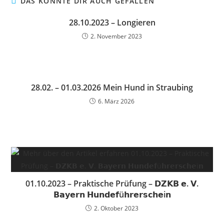
DAS KÖNNTE DIR AUCH GEFALLEN
28.10.2023 – Longieren
2. November 2023
28.02. – 01.03.2026 Mein Hund in Straubing
6. März 2026
01.10.2023 – Praktische Prüfung – 𝗗𝗭𝗞𝗕 𝗲. 𝗩.
𝗕𝗮𝘆𝗲𝗿𝗻 𝗛𝘂𝗻𝗱𝗲𝗳ü𝗵𝗿𝗲𝗿𝘀𝗰𝗵𝗲i𝗻
2. Oktober 2023